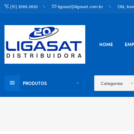
(51) 3589.2820
ligasat@ligasat.com.br
Olá, bem
HOME
EMP
PRODUTOS
Categorias