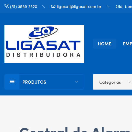
(51) 3589.2820
ligasat@ligasat.com.br
Olá, bem
HOME
EMP
PRODUTOS
Categorias
Central de Alarm