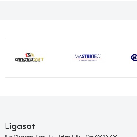
Ligasat
Rua Clemente Pinto, 47 - Bairro Fião - Cep 93020-620