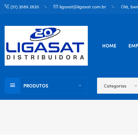
(51) 3589.2820
ligasat@ligasat.com.br
Olá, bem
HOME
EMP
PRODUTOS
Categorias