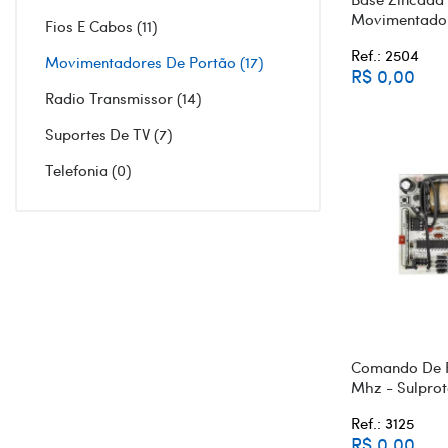
Movimentador
Fios E Cabos
11
Ref.: 2504
Movimentadores De Portão
17
R$ 0,00
Radio Transmissor
14
Suportes De TV
7
Telefonia
0
Comando De P
Mhz - Sulpro
Ref.: 3125
R$ 0,00