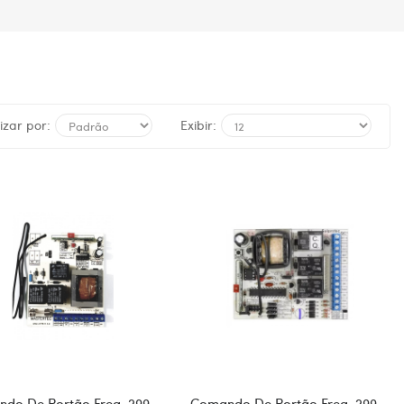
zar por:
Exibir:
do De Portão Freq. 299
Comando De Portão Freq. 299