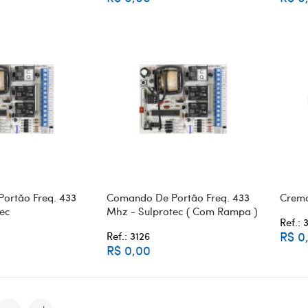
ortão Freq. 433
Comando De Portão Freq. 433
Crema
tec
Mhz - Sulprotec ( Com Rampa )
Ref.: 
R$ 0
Ref.: 3126
R$ 0,00