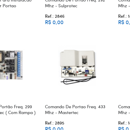
 Portao
Mhz - Sulprotec
Mhz -
Ref.: 2846
Ref.: 
R$ 0,00
R$ 0
ortão Freq. 299
Comando De Portao Freq. 433
Coman
tec ( Com Rampa )
Mhz - Mastertec
Mhz -
Ref.: 2895
Ref.: 
R$ 0,00
R$ 0