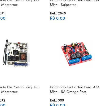
 Mastertec
Mhz - Sulprotec
1871
Ref.: 2845
,00
R$ 0,00
do De Portão Freq. 433
Comando De Portão Freq. 433
 Mastertec
Mhz - NA Omega Port
1872
Ref.: 305
,00
R$ 0,00