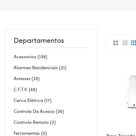
Departamentos
Acessorios
138
Alarmes Residenciais
21
Antenas
28
C.F.T.V.
48
Cerca Elétrica
17
Controle De Acesso
26
Controle Remoto
2
Ferramentas
0
Base Zincada 