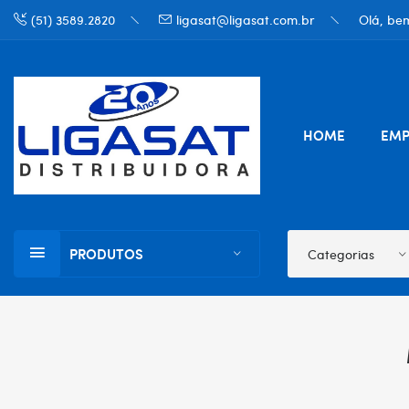
(51) 3589.2820
ligasat@ligasat.com.br
Olá, bem
HOME
EMP
PRODUTOS
Categorias