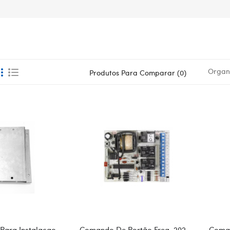
Organi
Produtos Para Comparar (0)
Para Instalacao
Comando De Portão Freq. 292
Coman